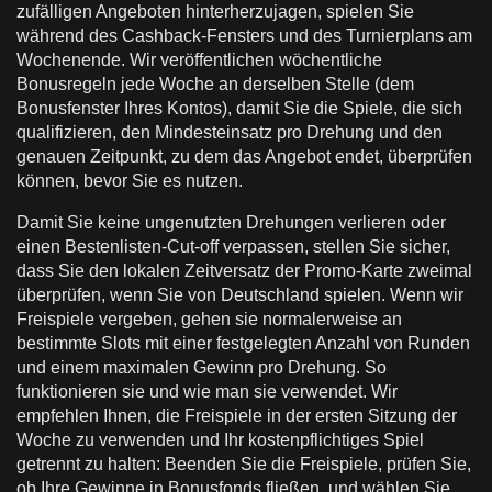
zufälligen Angeboten hinterherzujagen, spielen Sie
während des Cashback-Fensters und des Turnierplans am
Wochenende. Wir veröffentlichen wöchentliche
Bonusregeln jede Woche an derselben Stelle (dem
Bonusfenster Ihres Kontos), damit Sie die Spiele, die sich
qualifizieren, den Mindesteinsatz pro Drehung und den
genauen Zeitpunkt, zu dem das Angebot endet, überprüfen
können, bevor Sie es nutzen.
Damit Sie keine ungenutzten Drehungen verlieren oder
einen Bestenlisten-Cut-off verpassen, stellen Sie sicher,
dass Sie den lokalen Zeitversatz der Promo-Karte zweimal
überprüfen, wenn Sie von Deutschland spielen. Wenn wir
Freispiele vergeben, gehen sie normalerweise an
bestimmte Slots mit einer festgelegten Anzahl von Runden
und einem maximalen Gewinn pro Drehung. So
funktionieren sie und wie man sie verwendet. Wir
empfehlen Ihnen, die Freispiele in der ersten Sitzung der
Woche zu verwenden und Ihr kostenpflichtiges Spiel
getrennt zu halten: Beenden Sie die Freispiele, prüfen Sie,
ob Ihre Gewinne in Bonusfonds fließen, und wählen Sie