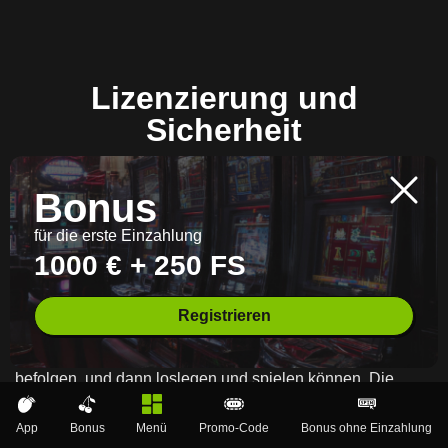
Lizenzierung und
Sicherheit
Wenn Sie im Jackpot Charm Casino vertrauensvoll spielen
Bonus
möchten, können Sie zuerst unsere Lizenzinformationen
überprüfen. Gehen Sie dazu zum Ende der Website,
für die erste Einzahlung
klicken Sie auf den Lizenzierungslink und suchen Sie
1000 € + 250 FS
dann den Namen und die Zertifikatsnummer der
Regulierungsbehörde im öffentlichen Register nach. Erst
dann sollten Sie eine Einzahlung tätigen. Wir haben
Registrieren
Jackpot Charm Casino so eingerichtet, dass Sie in weniger
als einer Minute bestätigen können, dass Sie die Regeln
befolgen, und dann loslegen und spielen können. Die
Grenzen und Regeln sind sehr klar. Schützen Sie Ihr Konto
vor Ihrer ersten Sitzung, indem Sie in € ein
App
Bonus
Menü
Promo-Code
Bonus ohne Einzahlung
Einzahlungslimit festlegen, Anmeldebenachrichtigungen