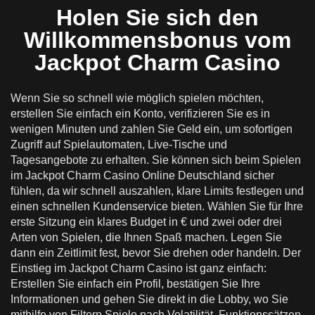
Holen Sie sich den
Willkommensbonus vom
Jackpot Charm Casino
Wenn Sie so schnell wie möglich spielen möchten,
erstellen Sie einfach ein Konto, verifizieren Sie es in
wenigen Minuten und zahlen Sie Geld ein, um sofortigen
Zugriff auf Spielautomaten, Live-Tische und
Tagesangebote zu erhalten. Sie können sich beim Spielen
im Jackpot Charm Casino Online Deutschland sicher
fühlen, da wir schnell auszahlen, klare Limits festlegen und
einen schnellen Kundenservice bieten. Wählen Sie für Ihre
erste Sitzung ein klares Budget in € und zwei oder drei
Arten von Spielen, die Ihnen Spaß machen. Legen Sie
dann ein Zeitlimit fest, bevor Sie drehen oder handeln. Der
Einstieg im Jackpot Charm Casino ist ganz einfach:
Erstellen Sie einfach ein Profil, bestätigen Sie Ihre
Informationen und gehen Sie direkt in die Lobby, wo Sie
mithilfe von Filtern Spiele nach Volatilität, Funktionssätzen