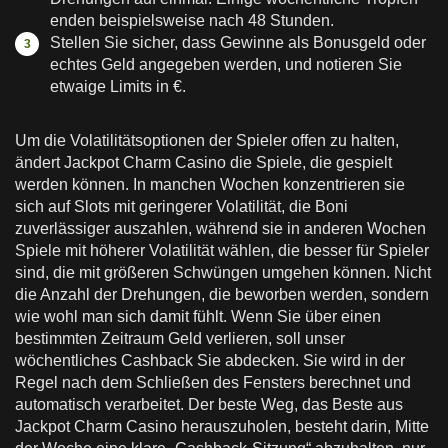
enden beispielsweise nach 48 Stunden.
Stellen Sie sicher, dass Gewinne als Bonusgeld oder
echtes Geld angegeben werden, und notieren Sie
etwaige Limits in €.
Um die Volatilitätsoptionen der Spieler offen zu halten,
ändert Jackpot Charm Casino die Spiele, die gespielt
werden können. In manchen Wochen konzentrieren sie
sich auf Slots mit geringerer Volatilität, die Boni
zuverlässiger auszahlen, während sie in anderen Wochen
Spiele mit höherer Volatilität wählen, die besser für Spieler
sind, die mit größeren Schwüngen umgehen können. Nicht
die Anzahl der Drehungen, die beworben werden, sondern
wie wohl man sich damit fühlt. Wenn Sie über einen
bestimmten Zeitraum Geld verlieren, soll unser
wöchentliches Cashback Sie abdecken. Sie wird in der
Regel nach dem Schließen des Fensters berechnet und
automatisch verarbeitet. Der beste Weg, das Beste aus
Jackpot Charm Casino herauszuholen, besteht darin, Mitte