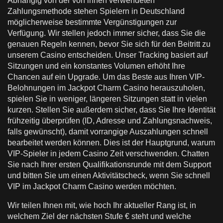
Abhängig von der von ihnen verwendeten
Zahlungsmethode stehen Spielern in Deutschland
möglicherweise bestimmte Vergünstigungen zur
Verfügung. Wir stellen jedoch immer sicher, dass Sie die
genauen Regeln kennen, bevor Sie sich für den Beitritt zu
unserem Casino entscheiden. Unser Tracking basiert auf
Sitzungen und ein konstantes Volumen erhöht Ihre
Chancen auf ein Upgrade. Um das Beste aus Ihren VIP-
Belohnungen im Jackpot Charm Casino herauszuholen,
spielen Sie in weniger, längeren Sitzungen statt in vielen
kurzen. Stellen Sie außerdem sicher, dass Sie Ihre Identität
frühzeitig überprüfen (ID, Adresse und Zahlungsnachweis,
falls gewünscht), damit vorrangige Auszahlungen schnell
bearbeitet werden können. Dies ist der Hauptgrund, warum
VIP-Spieler in jedem Casino Zeit verschwenden. Chatten
Sie nach Ihrer ersten Qualifikationsrunde mit dem Support
und bitten Sie um einen Aktivitätscheck, wenn Sie schnell
VIP im Jackpot Charm Casino werden möchten.
Wir teilen Ihnen mit, wie hoch Ihr aktueller Rang ist, in
welchem Ziel der nächsten Stufe € steht und welche