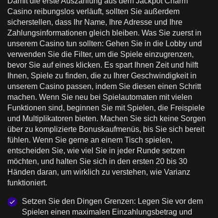
Damit die erste Auszahlung aus dem Jackpot Charm
Casino reibungslos verläuft, sollten Sie außerdem
sicherstellen, dass Ihr Name, Ihre Adresse und Ihre
Zahlungsinformationen gleich bleiben. Was Sie zuerst in
unserem Casino tun sollten: Gehen Sie in die Lobby und
verwenden Sie die Filter, um die Spiele einzugrenzen,
bevor Sie auf eines klicken. Es spart Ihnen Zeit und hilft
Ihnen, Spiele zu finden, die zu Ihrer Geschwindigkeit in
unserem Casino passen, indem Sie diesen einen Schritt
machen. Wenn Sie neu bei Spielautomaten mit vielen
Funktionen sind, beginnen Sie mit Spielen, die Freispiele
und Multiplikatoren bieten. Machen Sie sich keine Sorgen
über zu komplizierte Bonuskaufmenüs, bis Sie sich bereit
fühlen. Wenn Sie gerne an einem Tisch spielen,
entscheiden Sie, wie viel Sie in jeder Runde setzen
möchten, und halten Sie sich in den ersten 20 bis 30
Händen daran, um wirklich zu verstehen, wie Varianz
funktioniert.
Setzen Sie den Dingen Grenzen: Legen Sie vor dem
Spielen einen maximalen Einzahlungsbetrag und