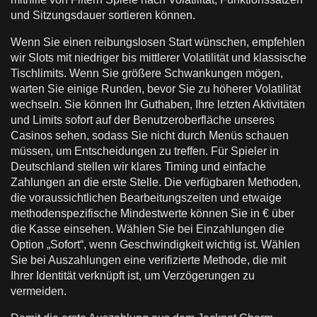
und Sitzungsdauer sortieren können.
Wenn Sie einen reibungslosen Start wünschen, empfehlen
wir Slots mit niedriger bis mittlerer Volatilität und klassische
Tischlimits. Wenn Sie größere Schwankungen mögen,
warten Sie einige Runden, bevor Sie zu höherer Volatilität
wechseln. Sie können Ihr Guthaben, Ihre letzten Aktivitäten
und Limits sofort auf der Benutzeroberfläche unseres
Casinos sehen, sodass Sie nicht durch Menüs schauen
müssen, um Entscheidungen zu treffen. Für Spieler in
Deutschland stellen wir klares Timing und einfache
Zahlungen an die erste Stelle. Die verfügbaren Methoden,
die voraussichtlichen Bearbeitungszeiten und etwaige
methodenspezifische Mindestwerte können Sie in € über
die Kasse einsehen. Wählen Sie bei Einzahlungen die
Option „Sofort“, wenn Geschwindigkeit wichtig ist. Wählen
Sie bei Auszahlungen eine verifizierte Methode, die mit
Ihrer Identität verknüpft ist, um Verzögerungen zu
vermeiden.