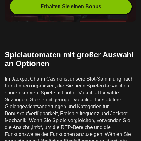
Erhalten Sie einen Bonus
Spielautomaten mit großer Auswahl
an Optionen
Im Jackpot Charm Casino ist unsere Slot-Sammlung nach
Funktionen organisiert, die Sie beim Spielen tatsächlich
spüren können: Spiele mit hoher Volatilität für wilde
Sitzungen, Spiele mit geringer Volatilität für stabilere
Gleichgewichtsänderungen und Kategorien für
Bonuskaufverfügbarkeit, Freispielfrequenz und Jackpot-
Mechanik. Wenn Sie Spiele vergleichen, verwenden Sie
die Ansicht „Info“, um die RTP-Bereiche und die
Funktionsweise der Funktionen anzuzeigen. Wählen Sie