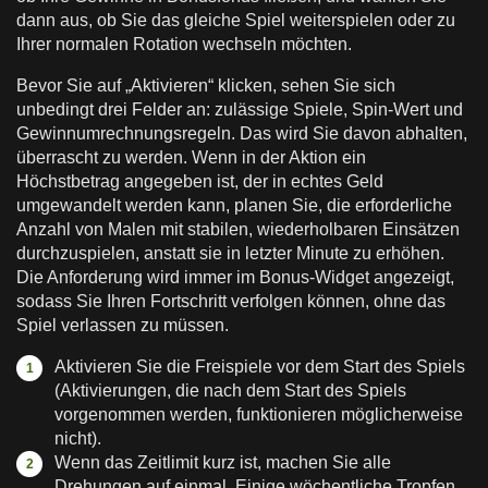
dann aus, ob Sie das gleiche Spiel weiterspielen oder zu
Ihrer normalen Rotation wechseln möchten.
Bevor Sie auf „Aktivieren“ klicken, sehen Sie sich
unbedingt drei Felder an: zulässige Spiele, Spin-Wert und
Gewinnumrechnungsregeln. Das wird Sie davon abhalten,
überrascht zu werden. Wenn in der Aktion ein
Höchstbetrag angegeben ist, der in echtes Geld
umgewandelt werden kann, planen Sie, die erforderliche
Anzahl von Malen mit stabilen, wiederholbaren Einsätzen
durchzuspielen, anstatt sie in letzter Minute zu erhöhen.
Die Anforderung wird immer im Bonus-Widget angezeigt,
sodass Sie Ihren Fortschritt verfolgen können, ohne das
Spiel verlassen zu müssen.
Aktivieren Sie die Freispiele vor dem Start des Spiels
(Aktivierungen, die nach dem Start des Spiels
vorgenommen werden, funktionieren möglicherweise
nicht).
Wenn das Zeitlimit kurz ist, machen Sie alle
Drehungen auf einmal. Einige wöchentliche Tropfen