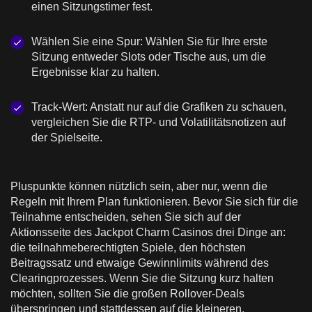
einen Sitzungstimer fest.
Wählen Sie eine Spur: Wählen Sie für Ihre erste
Sitzung entweder Slots oder Tische aus, um die
Ergebnisse klar zu halten.
Track-Wert: Anstatt nur auf die Grafiken zu schauen,
vergleichen Sie die RTP- und Volatilitätsnotizen auf
der Spielseite.
Pluspunkte können nützlich sein, aber nur, wenn die
Regeln mit Ihrem Plan funktionieren. Bevor Sie sich für die
Teilnahme entscheiden, sehen Sie sich auf der
Aktionsseite des Jackpot Charm Casinos drei Dinge an:
die teilnahmeberechtigten Spiele, den höchsten
Beitragssatz und etwaige Gewinnlimits während des
Clearingprozesses. Wenn Sie die Sitzung kurz halten
möchten, sollten Sie die großen Rollover-Deals
überspringen und stattdessen auf die kleineren,