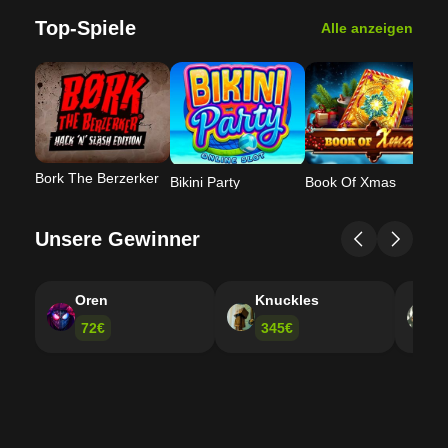
und Turniere
Top-Spiele
Alle anzeigen
VIP-Programm im Jackpot Charm Casino
Lizenzierung und Sicherheit
Mobiles Casino-Erlebnis
Besondere Ereignisse in Deutschland
Bork The Berzerker
So funktionieren unsere
Bikini Party
Book Of Xmas
B
Feiertagsveranstaltungen
Tipps für Gewinner von Deutschland
Unsere Gewinner
Kaiyun-Strategiehandbuch
Oren
Knuckles
P
Kurzanleitung zur Einrichtung für Kaiyun
72€
345€