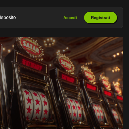
eposito
Accedi
Registrati