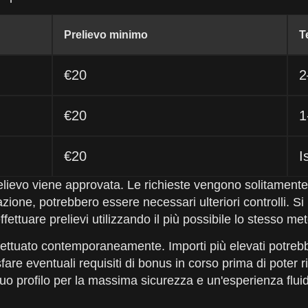
Prelievo minimo
T
€20
2
€20
1
€20
I
relievo viene approvata. Le richieste vengono solitamente
azione, potrebbero essere necessari ulteriori controlli. S
effettuare prelievi utilizzando il più possibile lo stesso m
fettuato contemporaneamente. Importi più elevati potreb
are eventuali requisiti di bonus in corso prima di poter r
tuo profilo per la massima sicurezza e un'esperienza flui