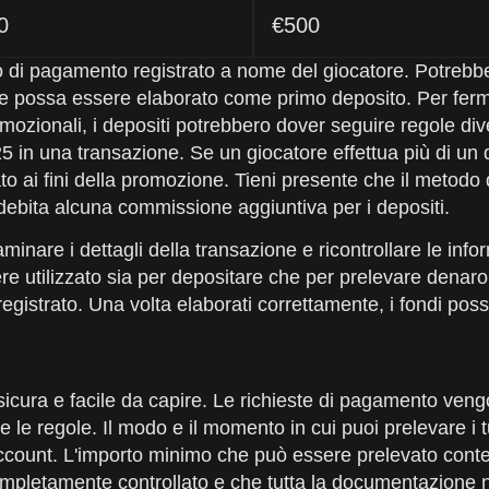
0
€500
do di pagamento registrato a nome del giocatore. Potrebb
he possa essere elaborato come primo deposito. Per fermare 
omozionali, i depositi potrebbero dover seguire regole div
5 in una transazione. Se un giocatore effettua più di un d
ato ai fini della promozione. Tieni presente che il meto
ebita alcuna commissione aggiuntiva per i depositi.
re i dettagli della transazione e ricontrollare le informa
e utilizzato sia per depositare che per prelevare denaro.
gistrato. Una volta elaborati correttamente, i fondi posso
icura e facile da capire. Le richieste di pagamento veng
utte le regole. Il modo e il momento in cui puoi prelevare
o account. L'importo minimo che può essere prelevato co
ompletamente controllato e che tutta la documentazione ne