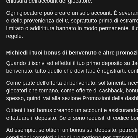
chiusura dell'account del giocatore.
Ogni giocatore può creare un solo account. È severame
e della provenienza del €, soprattutto prima di estrar
limitato o addirittura bannato in modo permanente. Il 
regole.
Richiedi i tuoi bonus di benvenuto e altre promozi
Quando ti iscrivi ed effettui il tuo primo deposito su
benvenuto, tutto quello che devi fare è registrarti, co
Come parte dell'offerta di benvenuto, solitamente ricev
giocatori che tornano, come offerte di cashback, bonus
spesso, quindi vai alla sezione Promozioni della dash
Ottieni i tuoi bonus creando un account e assicurandoti
effettuare il deposito. Se ci sono requisiti di codice b
Ad esempio, se ottieni un bonus sul deposito, potresti
condizioni completi di ogni promozione per ottenere i