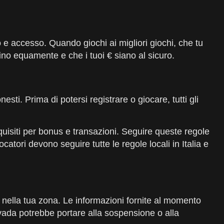
 e accesso. Quando giochi ai migliori giochi, che tu
hino equamente e che i tuoi € siano al sicuro.
sti. Prima di potersi registrare o giocare, tutti gli
quisiti per bonus e transazioni. Seguire queste regole
iocatori devono seguire tutte le regole locali in Italia e
 nella tua zona. Le informazioni fornite al momento
vada potrebbe portare alla sospensione o alla