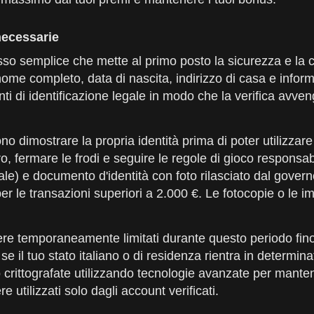
 necessarie
 semplice che mette al primo posto la sicurezza e la conf
ome completo, data di nascita, indirizzo di casa e inform
di identificazione legale in modo che la verifica avveng
ono dimostrare la propria identità prima di poter utilizzar
 fermare le frodi e seguire le regole di gioco responsabili
ciale) e documento d'identità con foto rilasciato dal gover
er le transazioni superiori a 2.000 €. Le fotocopie o le i
essere temporaneamente limitati durante questo periodo fi
 se il tuo stato italiano o di residenza rientra in determi
crittografate utilizzando tecnologie avanzate per mantene
tilizzati solo dagli account verificati.