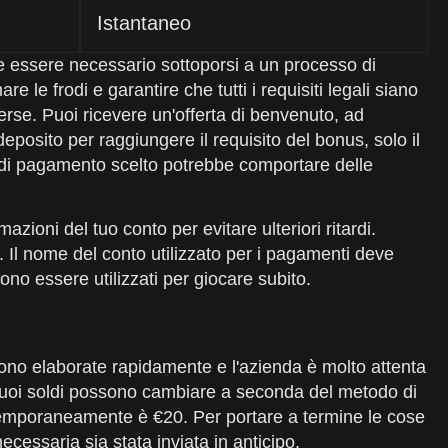
Istantaneo
e essere necessario sottoporsi a un processo di
le frodi e garantire che tutti i requisiti legali siano
erse. Puoi ricevere un'offerta di benvenuto, ad
eposito per raggiungere il requisito del bonus, solo il
do di pagamento scelto potrebbe comportare delle
zioni del tuo conto per evitare ulteriori ritardi.
 Il nome del conto utilizzato per i pagamenti deve
no essere utilizzati per giocare subito.
ono elaborate rapidamente e l'azienda è molto attenta
 i tuoi soldi possono cambiare a seconda del metodo di
ntemporaneamente è €20. Per portare a termine le cose
cessaria sia stata inviata in anticipo.