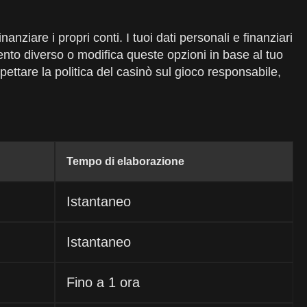
anziare i propri conti. I tuoi dati personali e finanziari
mento diverso o modifica queste opzioni in base al tuo
ispettare la politica del casinò sul gioco responsabile,
Tempo di elaborazione
Istantaneo
Istantaneo
Fino a 1 ora