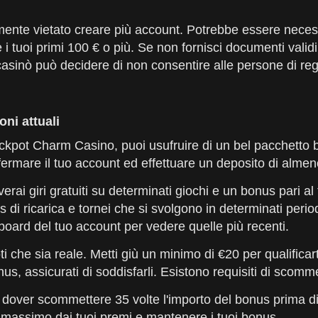
nte vietato creare più account. Potrebbe essere necessar
re i tuoi primi 100 € o più. Se non fornisci documenti va
casinò può decidere di non consentire alle persone di reg
oni attuali
 Jackpot Charm Casino, puoi usufruire di un bel pacchetto
nfermare il tuo account ed effettuare un deposito di alme
erai giri gratuiti su determinati giochi e un bonus pari a
 di ricarica e tornei che si svolgono in determinati peri
board del tuo account per vedere quelle più recenti.
 che sia reale. Metti giù un minimo di €20 per qualificarti
onus, assicurati di soddisfarli. Esistono requisiti di scomm
 dover scommettere 35 volte l'importo del bonus prima di p
l massimo dai tuoi premi e mantenere i tuoi bonus.