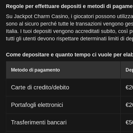
Regole per effettuare depositi e metodi di pagame
Su Jackpot Charm Casino, i giocatori possono utilizzare u
sono al sicuro perché tutte le transazioni vengono gest
Italia. I tuoi depositi vengono accreditati subito, così p
tutti gli utenti devono rispettare determinati limiti di d
Come depositare e quanto tempo ci vuole per ela
Metodo di pagamento
De
Carte di credito/debito
€2
Portafogli elettronici
€2
Trasferimenti bancari
€5