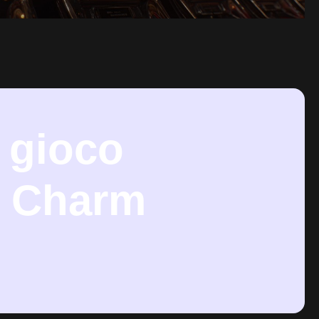
 gioco
ot Charm