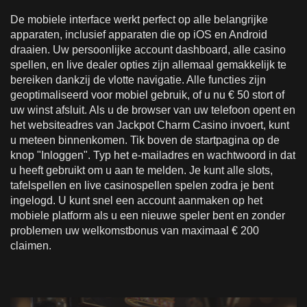
De mobiele interface werkt perfect op alle belangrijke
apparaten, inclusief apparaten die op iOS en Android
draaien. Uw persoonlijke account dashboard, alle casino
spellen, en live dealer opties zijn allemaal gemakkelijk te
bereiken dankzij de vlotte navigatie. Alle functies zijn
geoptimaliseerd voor mobiel gebruik, of u nu € 50 stort of
uw winst afsluit. Als u de browser van uw telefoon opent en
het websiteadres van Jackpot Charm Casino invoert, kunt
u meteen binnenkomen. Tik boven de startpagina op de
knop "Inloggen". Typ het e-mailadres en wachtwoord in dat
u heeft gebruikt om u aan te melden. Je kunt alle slots,
tafelspellen en live casinospellen spelen zodra je bent
ingelogd. U kunt snel een account aanmaken op het
mobiele platform als u een nieuwe speler bent en zonder
problemen uw welkomstbonus van maximaal € 200
claimen.