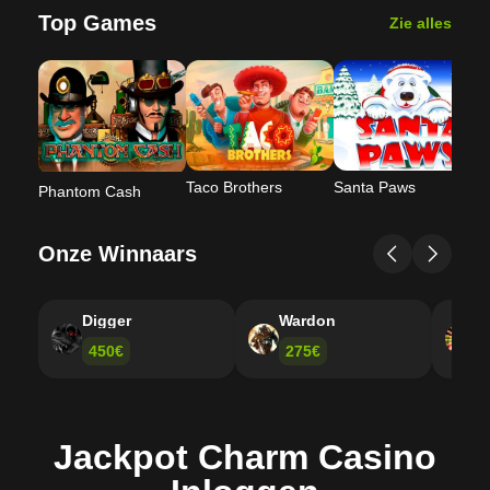
Inloggen Stappen
Top Games
Zie alles
Hoe log ik in op mijn Jackpot Charm Casino-
account op mijn telefoon?
Kan ik, zodra ik inlog vanaf Nederland, geld
storten en opnemen?
Kon ik alleen een bepaald bedrag storten of
Taco Brothers
Eastern Emeralds
Phantom Cash
8
intrekken?
Waarom moet ik mijn account verifiëren en hoe
Onze Winnaars
doe ik dat?
Wat zijn de belangrijkste bonusregels die ik moet
Digger
Wardon
W
weten als ik eenmaal ben ingelogd?
450€
275€
Mijn Jackpot Charm Casino Account Is Op Mijn
Telefoon. Hoe Log ik In?
Welke documenten heb ik nodig om mijn Jackpot
Charm Casino-account te verifiëren?
Jackpot Charm Casino