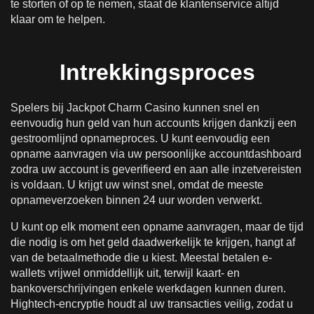
te storten of op te nemen, staat de klantenservice altijd
klaar om te helpen.
Intrekkingsproces
Spelers bij Jackpot Charm Casino kunnen snel en
eenvoudig hun geld van hun accounts krijgen dankzij een
gestroomlijnd opnameproces. U kunt eenvoudig een
opname aanvragen via uw persoonlijke accountdashboard
zodra uw account is geverifieerd en aan alle inzetvereisten
is voldaan. U krijgt uw winst snel, omdat de meeste
opnameverzoeken binnen 24 uur worden verwerkt.
U kunt op elk moment een opname aanvragen, maar de tijd
die nodig is om het geld daadwerkelijk te krijgen, hangt af
van de betaalmethode die u kiest. Meestal betalen e-
wallets vrijwel onmiddellijk uit, terwijl kaart- en
bankoverschrijvingen enkele werkdagen kunnen duren.
Hightech-encryptie houdt al uw transacties veilig, zodat u