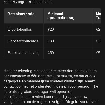
zonder zorgen kunt uitbetalen.
Betaalmethode
Minimaal
Maxi
opnamebedrag
Tran
E-portefeuilles
€20
€2.0
Debet-/creditcards
€30
€2.5
Bankoverschrijving
€50
€5.0
Houd er rekening mee dat u niet meer dan het maximum
per transactie in één opname kunt maken, en dat er ook
dagelijkse en maandelijkse limieten kunnen zijn. Neem
contact op met het ondersteuningsteam voor persoonlijke
hulp als u grotere bedragen wilt opnemen.
Identificatiedocumenten kunnen nodig zijn voor uw
veiligheid en om de regels te volgen. Dit geldt vooral voor