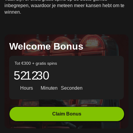
inbegrepen, waardoor je meteen meer kansen hebt om te
winnen.
Welcome Bonus
Tot €300 + gratis spins
52
12
29
Hours
Minuten
Seconden
Claim Bonus