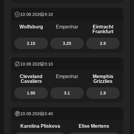
10.08.2026
19:10
Wolfsburg
Empenhar
Eintracht
Frankfurt
2.15
3.25
2.9
10.08.2026
23:10
Cleveland
Empenhar
Memphis
Cavaliers
Grizzlies
1.95
3.1
1.9
10.08.2026
10:40
Karolina Pliskova
Elise Mertens