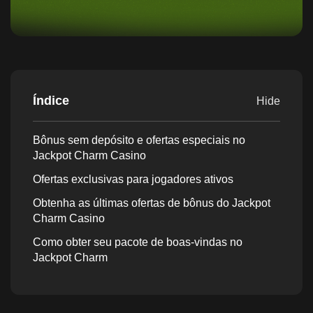
Índice
Hide
Bônus sem depósito e ofertas especiais no
Jackpot Charm Casino
Ofertas exclusivas para jogadores ativos
Obtenha as últimas ofertas de bônus do Jackpot
Charm Casino
Como obter seu pacote de boas-vindas no
Jackpot Charm
Instruções
Opções para depósitos e saques instantâneos