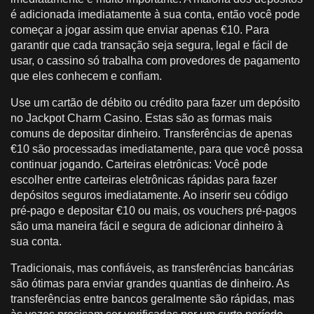
é adicionada imediatamente à sua conta, então você pode
começar a jogar assim que enviar apenas €10. Para
garantir que cada transação seja segura, legal e fácil de
usar, o cassino só trabalha com provedores de pagamento
que eles conhecem e confiam.
Use um cartão de débito ou crédito para fazer um depósito
no Jackpot Charm Casino. Estas são as formas mais
comuns de depositar dinheiro. Transferências de apenas
€10 são processadas imediatamente, para que você possa
continuar jogando. Carteiras eletrônicas: Você pode
escolher entre carteiras eletrônicas rápidas para fazer
depósitos seguros imediatamente. Ao inserir seu código
pré-pago e depositar €10 ou mais, os vouchers pré-pagos
são uma maneira fácil e segura de adicionar dinheiro à
sua conta.
Tradicionais, mas confiáveis, as transferências bancárias
são ótimas para enviar grandes quantias de dinheiro. As
transferências entre bancos geralmente são rápidas, mas