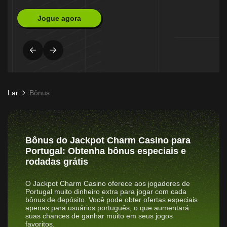
Jogue agora
Lar
Bônus
Bônus do Jackpot Charm Casino para
Portugal: Obtenha bônus especiais e
rodadas grátis
O Jackpot Charm Casino oferece aos jogadores de
Portugal muito dinheiro extra para jogar com cada
bônus de depósito. Você pode obter ofertas especiais
apenas para usuários português, o que aumentará
suas chances de ganhar muito em seus jogos
favoritos.