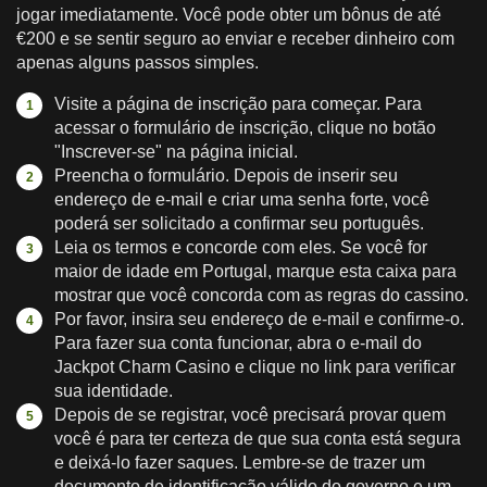
jogar imediatamente. Você pode obter um bônus de até
€200 e se sentir seguro ao enviar e receber dinheiro com
apenas alguns passos simples.
Visite a página de inscrição para começar. Para
acessar o formulário de inscrição, clique no botão
"Inscrever-se" na página inicial.
Preencha o formulário. Depois de inserir seu
endereço de e-mail e criar uma senha forte, você
poderá ser solicitado a confirmar seu português.
Leia os termos e concorde com eles. Se você for
maior de idade em Portugal, marque esta caixa para
mostrar que você concorda com as regras do cassino.
Por favor, insira seu endereço de e-mail e confirme-o.
Para fazer sua conta funcionar, abra o e-mail do
Jackpot Charm Casino e clique no link para verificar
sua identidade.
Depois de se registrar, você precisará provar quem
você é para ter certeza de que sua conta está segura
e deixá-lo fazer saques. Lembre-se de trazer um
documento de identificação válido do governo e um