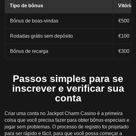
Tipo de bônus
Vitória
Bônus de boas-vindas
€500
Rodadas grátis sem depósito
€100
Bônus de recarga
€300
Passos simples para se
inscrever e verificar sua
conta
Criar uma conta no Jackpot Charm Casino é a primeira
coisa que você precisa fazer para obter bônus especiais e
jogar sem problemas. O processo de registro foi projetado
para ser rápido e fácil, para que você possa começar a