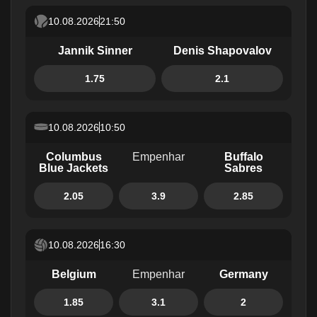
10.08.2026
21:50
Jannik Sinner
Denis Shapovalov
1.75
2.1
10.08.2026
10:50
Columbus
Empenhar
Buffalo
Blue Jackets
Sabres
2.05
3.9
2.85
10.08.2026
16:30
Belgium
Empenhar
Germany
1.85
3.1
2