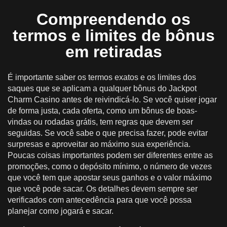
Compreendendo os
termos e limites de bônus
em retiradas
É importante saber os termos exatos e os limites dos
saques que se aplicam a qualquer bônus do Jackpot
Charm Casino antes de reivindicá-lo. Se você quiser jogar
de forma justa, cada oferta, como um bônus de boas-
vindas ou rodadas grátis, tem regras que devem ser
seguidas. Se você sabe o que precisa fazer, pode evitar
surpresas e aproveitar ao máximo sua experiência.
Poucas coisas importantes podem ser diferentes entre as
promoções, como o depósito mínimo, o número de vezes
que você tem que apostar seus ganhos e o valor máximo
que você pode sacar. Os detalhes devem sempre ser
verificados com antecedência para que você possa
planejar como jogará e sacar.