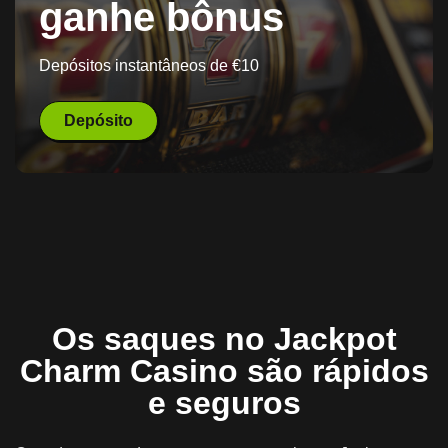
ganhe bônus
Depósitos instantâneos de €10
Depósito
Os saques no Jackpot
Charm Casino são rápidos
e seguros