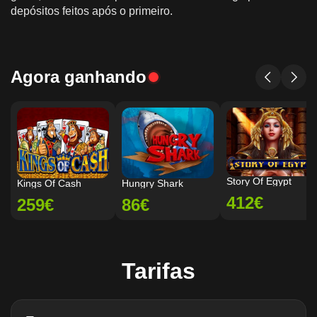
depósitos feitos após o primeiro.
Agora ganhando
Story Of Egypt
Kings Of Cash
Hungry Shark
412€
259€
86€
Tarifas