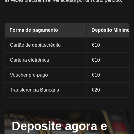
às vezes precisam ser verificadas por um curto período.
Forma de pagamento
Depósito Mínimo
Cartão de débito/crédito
€10
Carteira eletrônica
€10
Voucher pré-pago
€10
Transferência Bancária
€20
Deposite agora e